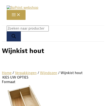
Ga
naar
de
inhoud
Producten
zoeken
Wijnkist hout
Home
/
Verpakkingen
/
Wijndozen
/ Wijnkist hout
KIES UW OPTIES
Formaat